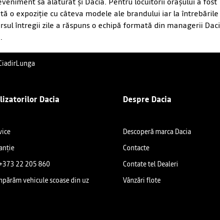
eveniment sa alăturat și Dacia. Pentru locuitorii orașului a fost
tă o expoziție cu câteva modele ale brandului iar la întrebăril
rsul întregii zile a răspuns o echipă formată din managerii Dac
.