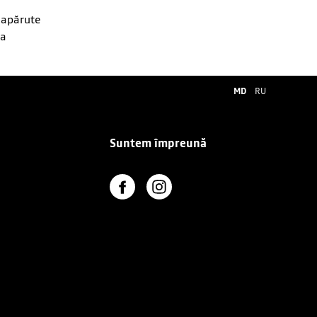
e apărute
ia