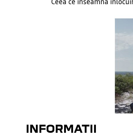
Ceea ce înseamnă înlocuir
INFORMAȚII