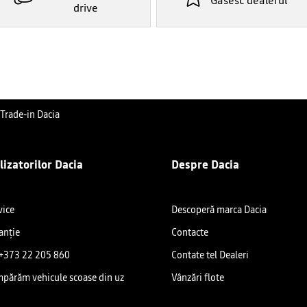
Găsesc dealerul
drive