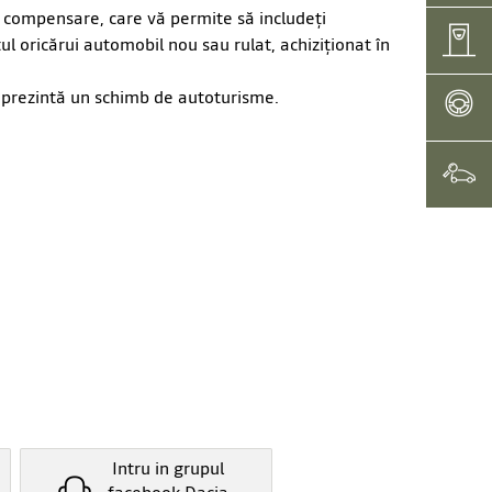
 compensare, care vă permite să includeţi
CONTAC
ul oricărui automobil nou sau rulat, achiziţionat în
reprezintă un schimb de autoturisme.
TEST-DR
TRADE 
Intru in grupul