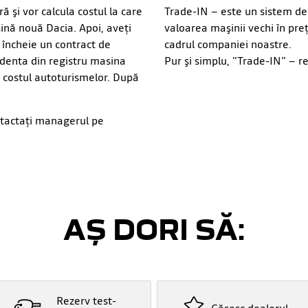
 şi vor calcula costul la care
Trade-IN – este un sistem de
nă nouă Dacia. Apoi, aveţi
valoarea maşinii vechi în preţ
 încheie un contract de
cadrul companiei noastre.
denta din registru masina
Pur şi simplu, "Trade-IN" – 
re costul autoturismelor. După
ntactați managerul pe
AȘ DORI SĂ:
Rezerv test-