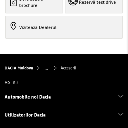
Rezervă test drive
brochure
Vizitează Dealerul