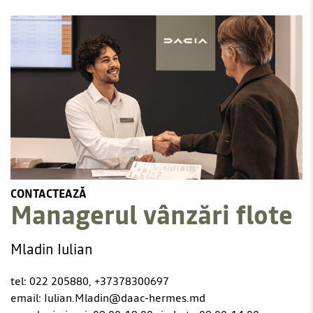
CONTACTEAZĂ
Managerul vânzări flote
Mladin Iulian
tel: 022 205880
, +37378300697
email: Iulian.Mladin@daac-hermes.md