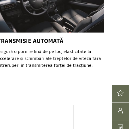
TRANSMISIE AUTOMATĂ
sigură o pornire lină de pe loc, elasticitate la
ccelerare și schimbări ale treptelor de viteză fără
ntreruperi în transmiterea forței de tracțiune.
VEZI OF
ADRESE