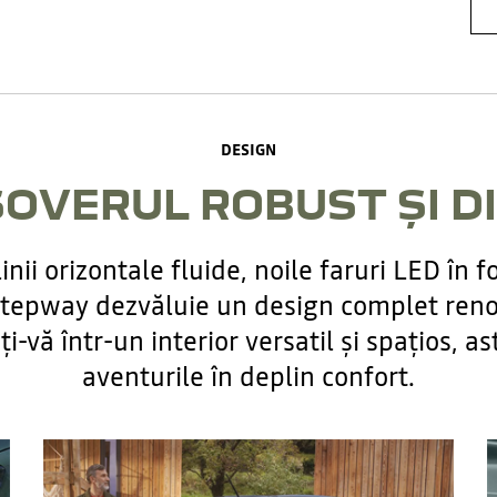
DESIGN
OVERUL ROBUST ȘI D
inii orizontale fluide, noile faruri LED în f
 Stepway dezvăluie un design complet renov
i-vă într-un interior versatil și spațios, as
aventurile în deplin confort.