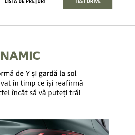
LISTA DE PREȚURI
TEST DRIVE
INAMIC
ormă de Y și gardă la sol
at în timp ce își reafirmă
tfel încât să vă puteți trăi