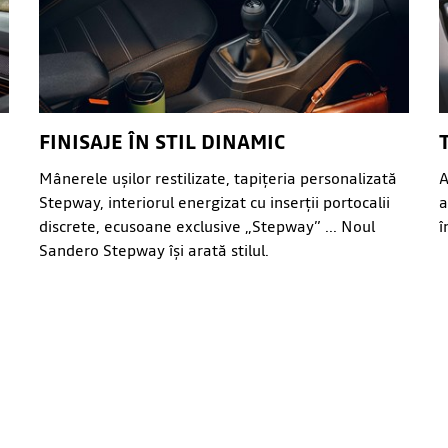
FINISAJE ÎN STIL DINAMIC
Mânerele ușilor restilizate, tapițeria personalizată
A
Stepway, interiorul energizat cu inserții portocalii
a
discrete, ecusoane exclusive „Stepway” ... Noul
î
Sandero Stepway își arată stilul.