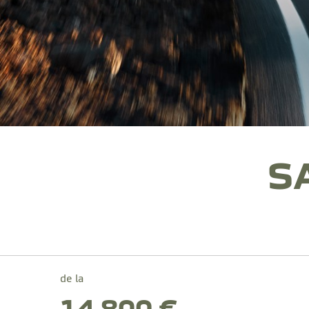
S
de la
14 800 €