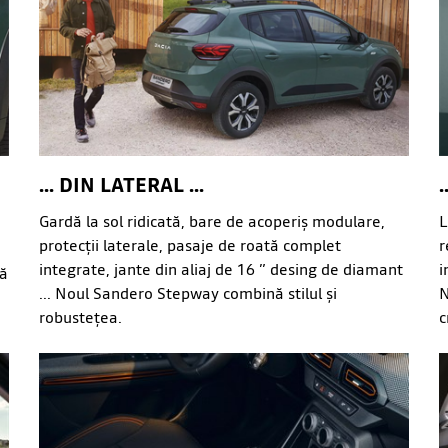
... DIN LATERAL ...
.
Gardă la sol ridicată, bare de acoperiș modulare,
L
protecții laterale, pasaje de roată complet
r
integrate, jante din aliaj de 16 ” desing de diamant
i
tă
... Noul Sandero Stepway combină stilul și
N
robustețea.
c